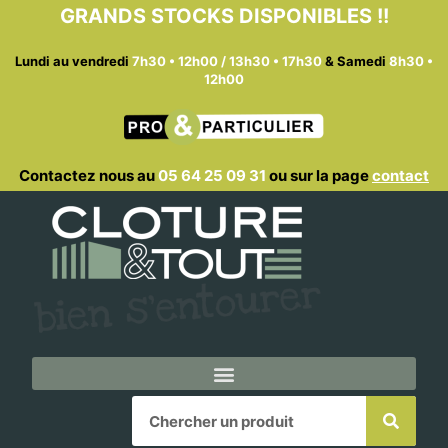
Aller
GRANDS STOCKS DISPONIBLES !!
au
contenu
Lundi au vendredi
7h30 • 12h00 / 13h30 • 17h30
&
Samedi
8h30 •
12h00
Contactez nous au
05 64 25 09 31
ou sur la page
contact
Search