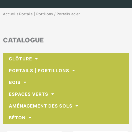
Accueil
/
Portails | Portillons
/ Portails acier
CATALOGUE
CLÔTURE
PORTAILS | PORTILLONS
BOIS
ESPACES VERTS
AMÉNAGEMENT DES SOLS
BÉTON